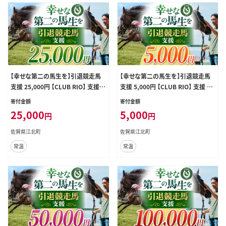
【幸せな第二の馬生を】引退競走馬
【幸せな第二の馬生を】引退競走馬
支援 25,000円 【CLUB RIO】 支援
支援 5,000円 【CLUB RIO】 支援 動
動物支援 動物保護 流鏑馬 返礼品な
物支援 動物保護 流鏑馬 返礼品なし
寄付金額
寄付金額
し [HBY005]
[HBY003]
25,000
5,000
円
円
佐賀県江北町
佐賀県江北町
常温
常温