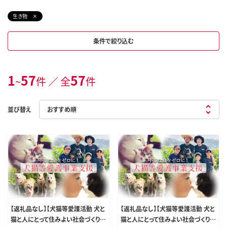
生き物
条件で絞り込む
1
57
57
~
件 ／ 全
件
並び替え
【返礼品なし】【犬猫等愛護活動 犬と
【返礼品なし】【犬猫等愛護活動 犬と
猫と人にとって住みよい社会づくりを
猫と人にとって住みよい社会づくりを