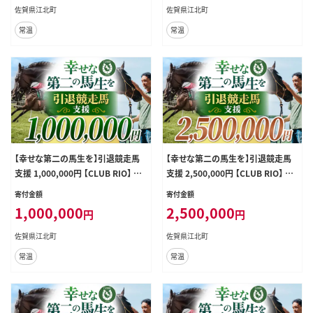
佐賀県江北町
佐賀県江北町
常温
常温
【幸せな第二の馬生を】引退競走馬
【幸せな第二の馬生を】引退競走馬
支援 1,000,000円 【CLUB RIO】 支
支援 2,500,000円 【CLUB RIO】 支
援 動物支援 動物保護 流鏑馬 返礼
援 動物支援 動物保護 流鏑馬 返礼
寄付金額
寄付金額
品なし [HBY010]
品なし [HBY011]
1,000,000
2,500,000
円
円
佐賀県江北町
佐賀県江北町
常温
常温