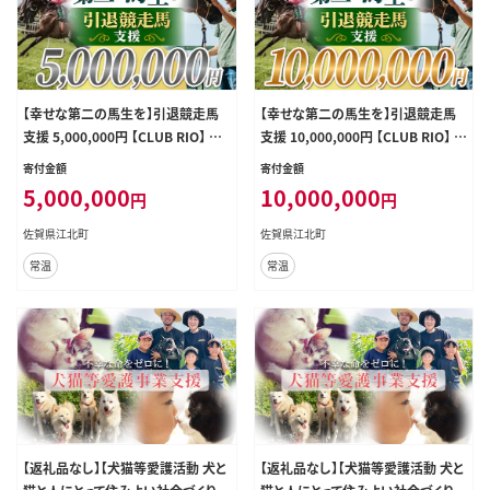
【幸せな第二の馬生を】引退競走馬
【幸せな第二の馬生を】引退競走馬
支援 5,000,000円 【CLUB RIO】 支
支援 10,000,000円 【CLUB RIO】 支
援 動物支援 動物保護 流鏑馬 返礼
援 動物支援 動物保護 流鏑馬 返礼
寄付金額
寄付金額
品なし [HBY012]
品なし [HBY013]
5,000,000
10,000,000
円
円
佐賀県江北町
佐賀県江北町
常温
常温
【返礼品なし】【犬猫等愛護活動 犬と
【返礼品なし】【犬猫等愛護活動 犬と