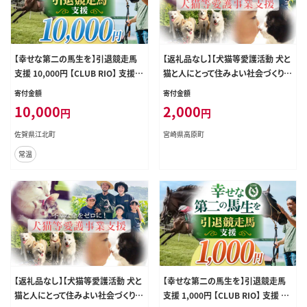
【幸せな第二の馬生を】引退競走馬
【返礼品なし】【犬猫等愛護活動 犬と
支援 10,000円 【CLUB RIO】 支援
猫と人にとって住みよい社会づくりを
動物支援 動物保護 流鏑馬 返礼品な
応援】宮崎県 高原町 特定非営利活
寄付金額
寄付金額
し [HBY004]
動法人 咲桃虎(さくもんと) TF3001-
10,000
2,000
円
円
P00056
佐賀県江北町
宮崎県高原町
常温
【返礼品なし】【犬猫等愛護活動 犬と
【幸せな第二の馬生を】引退競走馬
猫と人にとって住みよい社会づくりを
支援 1,000円 【CLUB RIO】 支援 動