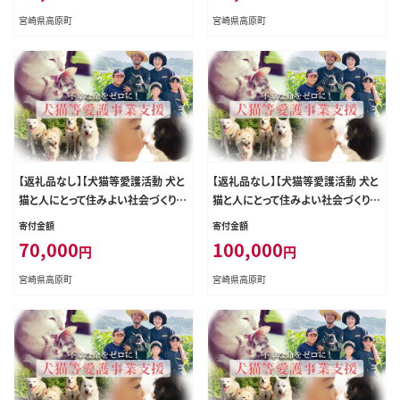
宮崎県高原町
宮崎県高原町
【返礼品なし】【犬猫等愛護活動 犬と
【返礼品なし】【犬猫等愛護活動 犬と
猫と人にとって住みよい社会づくりを
猫と人にとって住みよい社会づくりを
応援】宮崎県 高原町 特定非営利活
応援】宮崎県 高原町 特定非営利活
寄付金額
寄付金額
動法人 咲桃虎(さくもんと) TF3021-
動法人 咲桃虎(さくもんと) TF3024-
70,000
100,000
円
円
P00056
P00056
宮崎県高原町
宮崎県高原町