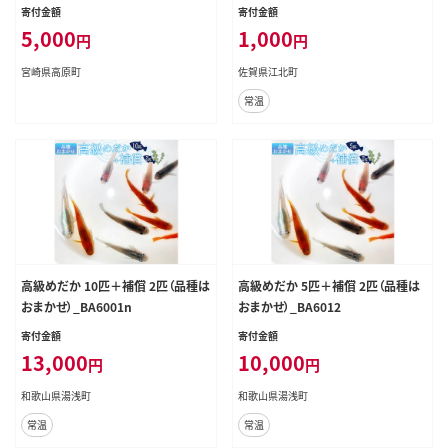
応援】宮崎県 高原町 特定非営利活
物支援 動物保護 流鏑馬 返礼品なし
寄付金額
寄付金額
動法人 咲桃虎(さくもんと) TF3004-
[HBY002]
5,000
1,000
円
円
P00056
宮崎県高原町
佐賀県江北町
常温
高級めだか 10匹＋補償 2匹（品種は
高級めだか 5匹＋補償 2匹（品種は
おまかせ）_BA6001n
おまかせ）_BA6012
寄付金額
寄付金額
13,000
10,000
円
円
和歌山県湯浅町
和歌山県湯浅町
常温
常温