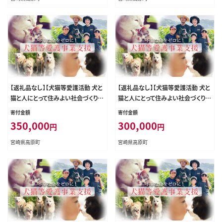
【返礼品なし】【犬猫等愛護活動 犬と
【返礼品なし】【犬猫等愛護活動 犬と
猫と人にとって住みよい社会づくりを
猫と人にとって住みよい社会づくりを
応援】宮崎県 高原町 特定非営利活
応援】宮崎県 高原町 特定非営利活
寄付金額
寄付金額
動法人 咲桃虎(さくもんと) TF3029-
動法人 咲桃虎(さくもんと) TF3028-
350,000
300,000
円
円
P00056
P00056
宮崎県高原町
宮崎県高原町