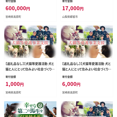
寄付金額
寄付金額
動法人 咲桃虎(さくもんと) TF3033-
600,000
17,000
円
円
P00056
宮崎県高原町
山梨県都留市
【返礼品なし】【犬猫等愛護活動 犬と
【返礼品なし】【犬猫等愛護活動 犬と
猫と人にとって住みよい社会づくりを
猫と人にとって住みよい社会づくりを
応援】宮崎県 高原町 特定非営利活
応援】宮崎県 高原町 特定非営利活
寄付金額
寄付金額
動法人 咲桃虎(さくもんと) TF3000-
動法人 咲桃虎(さくもんと) TF3005-
1,000
6,000
円
円
P00056
P00056
宮崎県高原町
宮崎県高原町