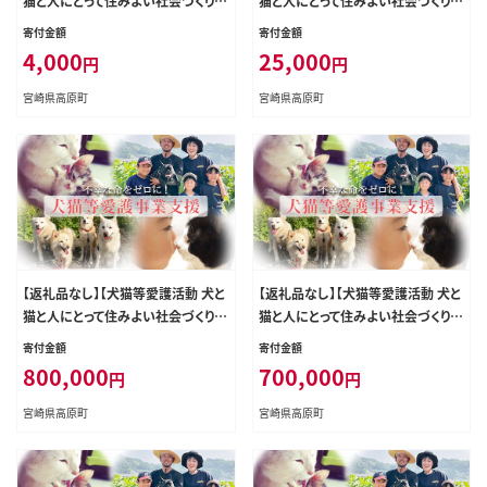
猫と人にとって住みよい社会づくりを
猫と人にとって住みよい社会づくりを
応援】宮崎県 高原町 特定非営利活
応援】宮崎県 高原町 特定非営利活
寄付金額
寄付金額
動法人 咲桃虎(さくもんと) TF3003-
動法人 咲桃虎(さくもんと) TF3014-
4,000
25,000
円
円
P00056
P00056
宮崎県高原町
宮崎県高原町
【返礼品なし】【犬猫等愛護活動 犬と
【返礼品なし】【犬猫等愛護活動 犬と
猫と人にとって住みよい社会づくりを
猫と人にとって住みよい社会づくりを
応援】宮崎県 高原町 特定非営利活
応援】宮崎県 高原町 特定非営利活
寄付金額
寄付金額
動法人 咲桃虎(さくもんと) TF3035-
動法人 咲桃虎(さくもんと) TF3034-
800,000
700,000
円
円
P00056
P00056
宮崎県高原町
宮崎県高原町