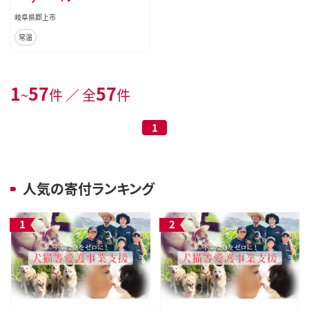
岐阜県郡上市
常温
1
57
57
~
件 ／ 全
件
1
人気の寄付ランキング