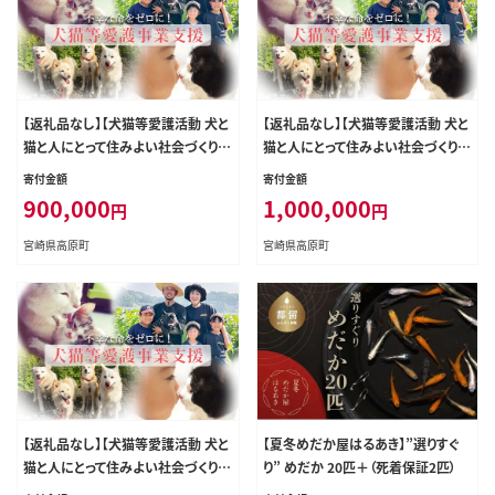
【返礼品なし】【犬猫等愛護活動 犬と
【返礼品なし】【犬猫等愛護活動 犬と
猫と人にとって住みよい社会づくりを
猫と人にとって住みよい社会づくりを
応援】宮崎県 高原町 特定非営利活
応援】宮崎県 高原町 特定非営利活
寄付金額
寄付金額
動法人 咲桃虎(さくもんと) TF3036-
動法人 咲桃虎(さくもんと) TF3037-
900,000
1,000,000
円
円
P00056
P00056
宮崎県高原町
宮崎県高原町
【返礼品なし】【犬猫等愛護活動 犬と
【夏冬めだか屋はるあき】”選りすぐ
猫と人にとって住みよい社会づくりを
り” めだか 20匹＋（死着保証2匹）
応援】宮崎県 高原町 特定非営利活