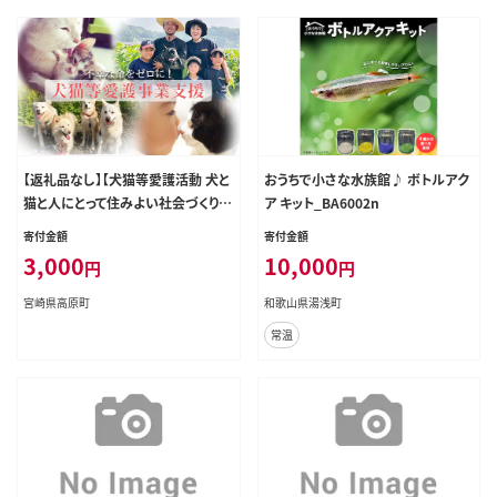
【返礼品なし】【犬猫等愛護活動 犬と
おうちで小さな水族館♪ ボトルアク
猫と人にとって住みよい社会づくりを
ア キット_BA6002n
応援】宮崎県 高原町 特定非営利活
寄付金額
寄付金額
動法人 咲桃虎(さくもんと) TF3002-
3,000
10,000
円
円
P00056
宮崎県高原町
和歌山県湯浅町
常温