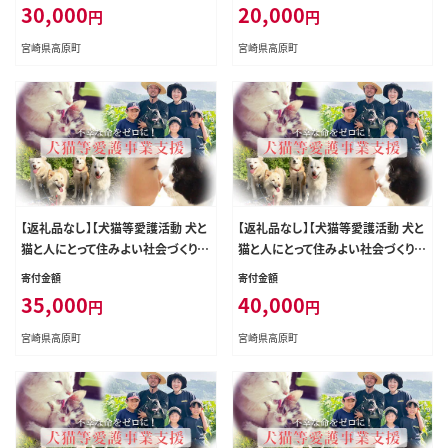
動法人 咲桃虎(さくもんと) TF3015-
動法人 咲桃虎(さくもんと) TF3013-
30,000
20,000
円
円
P00056
P00056
宮崎県高原町
宮崎県高原町
【返礼品なし】【犬猫等愛護活動 犬と
【返礼品なし】【犬猫等愛護活動 犬と
猫と人にとって住みよい社会づくりを
猫と人にとって住みよい社会づくりを
応援】宮崎県 高原町 特定非営利活
応援】宮崎県 高原町 特定非営利活
寄付金額
寄付金額
動法人 咲桃虎(さくもんと) TF3016-
動法人 咲桃虎(さくもんと) TF3017-
35,000
40,000
円
円
P00056
P00056
宮崎県高原町
宮崎県高原町