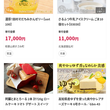
濃厚！田村そだちみかんゼリー【uot
さるふつ牛乳アイスクリーム ごま10
100】
個セット【03030】
寄付金額
寄付金額
17,000
11,000
円
円
和歌山県すさみ町
北海道猿払村
常温
冷凍
阿蘇とまとろーる 2本 計720g ロー
高知県産ゆずを使った爽やかレアチ
ルケーキ トマト デザート スイーツ
ーズケーキ 6号ホール／Gbn-43