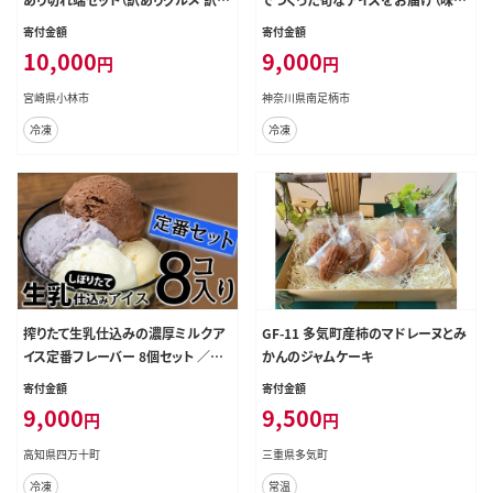
り スイーツ 工場直販 個包装 小分け
お任せ）【 果物 フルーツ 旬 食品添
寄付金額
寄付金額
冷凍 おためし 切れ端 フードロス 送
加物不使用 カップアイス シャーベッ
10,000
9,000
円
円
料無料）
ト フルーツアイス ギフト プレゼント
詰め合わせ 神奈川県 南足柄市 】
宮崎県小林市
神奈川県南足柄市
冷凍
冷凍
搾りたて生乳仕込みの濃厚ミルクア
GF-11 多気町産柿のマドレーヌとみ
イス定番フレーバー 8個セット ／Qa
かんのジャムケーキ
k-A33
寄付金額
寄付金額
9,000
9,500
円
円
高知県四万十町
三重県多気町
冷凍
常温