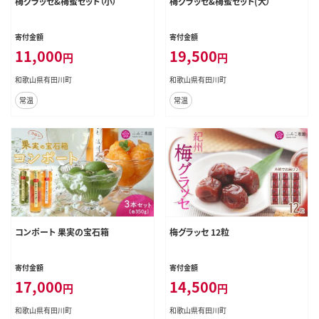
梅グラッセ&梅蜜セット（小）
梅グラッセ&梅蜜セット(大）
寄付金額
寄付金額
11,000
19,500
円
円
和歌山県有田川町
和歌山県有田川町
常温
常温
コンポート 果実の宝石箱
梅グラッセ 12粒
寄付金額
寄付金額
17,000
14,500
円
円
和歌山県有田川町
和歌山県有田川町