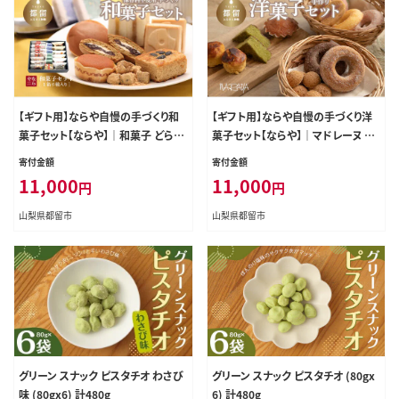
【ギフト用】ならや自慢の手づくり和
【ギフト用】ならや自慢の手づくり洋
菓子セット【ならや】｜和菓子 どら焼
菓子セット【ならや】｜マドレーヌ ド
き 最中 贈答用 プレゼント ギフト na
ーナツ スイートポテト 贈答用 プレ
寄付金額
寄付金額
raya
ゼント ギフト naraya
11,000
11,000
円
円
山梨県都留市
山梨県都留市
グリーン スナック ピスタチオ わさび
グリーン スナック ピスタチオ (80gx
味 (80gx6) 計480g
6) 計480g