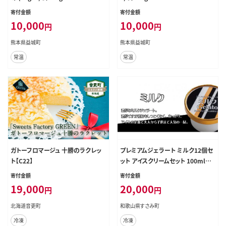
寄付金額
寄付金額
10,000
10,000
円
円
熊本県益城町
熊本県益城町
常温
常温
ガトーフロマージュ 十勝のラクレッ
プレミアムジェラート ミルク12個セ
ト【C22】
ット アイスクリームセット 100mlカ
ップ ゆあさジェラートラボラトリー
寄付金額
寄付金額
【sutb700-01】
19,000
20,000
円
円
北海道音更町
和歌山県すさみ町
冷凍
冷凍