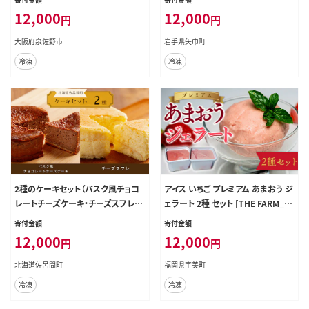
12,000
12,000
円
円
大阪府泉佐野市
岩手県矢巾町
冷凍
冷凍
2種のケーキセット（バスク風チョコ
アイス いちご プレミアム あまおう ジ
レートチーズケーキ・チーズスフレ）
ェラート 2種 セット [THE FARM_st
SRMJ038
rawberry 福岡県 宇美町 um40az
寄付金額
寄付金額
o780003] イチゴ 苺 フルーツ 果実
12,000
12,000
円
円
甘い デザート
北海道佐呂間町
福岡県宇美町
冷凍
冷凍