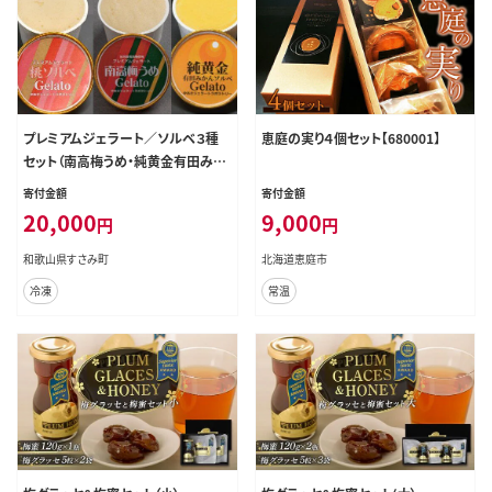
プレミアムジェラート／ソルベ３種
恵庭の実り４個セット【680001】
セット（南高梅うめ・純黄金有田みか
ん・もも）／ジェラート アイスクリー
寄付金額
寄付金額
ム プレミアムソルベ 100ml／ゆあ
20,000
9,000
円
円
さジェラートラボラトリー 紀伊国屋
文左衛門本舗 SenZanAn Premiu
和歌山県すさみ町
北海道恵庭市
m Ice Cream【sutb704】
冷凍
常温