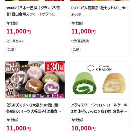
sw008【日本一獲得！】グランプリ受
ROYCE'人気商品3種セット（A）_tb0
賞！西山金時スウィートポテトロール
1-008
＆すい～と芋大福【Ａ】
寄付金額
寄付金額
11,000
11,000
円
円
高知県室戸市
北海道当別町
冷凍
冷蔵
【訳あり】くり～む大福計30個(5種・
パティスリー・シャロン ロールケーキ
各6個)スイーツ大福団子【津曲食
2本（抹茶、シャロン各1本） お菓子 ス
品】A372-v01
イーツ
寄付金額
寄付金額
11,000
10,000
円
円