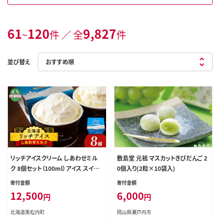
61
120
9,827
~
件 ／ 全
件
並び替え
リッチアイスクリーム しあわせミル
敷島堂 元祖 マスカットきびだんご 2
ク 8個セット（100ml）アイス スイー
0個入り(2粒×10袋入)
ツ おやつ 冷凍 食べ比べ
寄付金額
寄付金額
12,500
6,000
円
円
北海道黒松内町
岡山県瀬戸内市