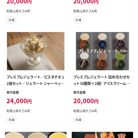
20,000
20,000
円
円
文左衛門本舗 SenZanAn Premiu
m Ice Cream【sutb700-10】
和歌山県すさみ町
和歌山県すさみ町
冷凍
冷凍
プレミアムジェラート／ピスタチオ 1
プレミアムジェラート 詰め合わせセ
2個セット／ジェラート シャーベット
ット（6種類×2個） アイスクリームセ
アイスクリーム 100ml ／ゆあさジ
ット 100mlカップ ゆあさジェラート
寄付金額
寄付金額
ェラートラボラトリー 紀伊国屋文左
ラボラトリー【sutb701】
24,000
20,000
円
円
衛門本舗 SenZanAn Premium Ic
e Cream【sutb700-11】
和歌山県すさみ町
和歌山県すさみ町
冷凍
冷凍