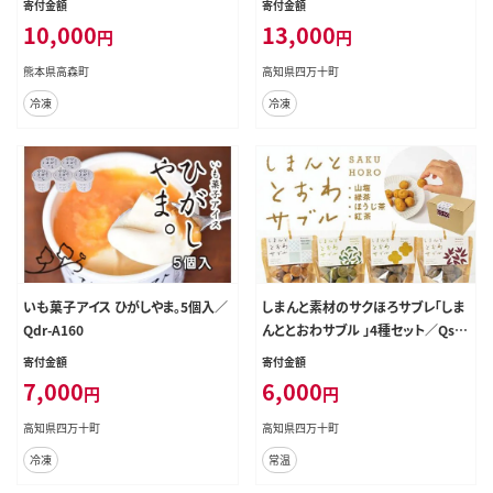
寄付金額
寄付金額
10,000
13,000
円
円
熊本県高森町
高知県四万十町
冷凍
冷凍
いも菓子アイス ひがしやま。5個入／
しまんと素材のサクほろサブレ「しま
Qdr-A160
んととおわサブル 」4種セット／Qst-
01
寄付金額
寄付金額
7,000
6,000
円
円
高知県四万十町
高知県四万十町
冷凍
常温