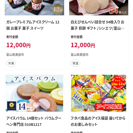
ガレープレミアムアイスクリーム 12
白えびせんべい詰合せ 54枚入り お
個 お菓子 菓子 スイーツ
菓子 煎餅 ギフト /シンエツ/富山県
黒部市 おやつ 個包装 香り 風味 口ど
寄付金額
寄付金額
け お土産 手土産 焼き菓子 食べ物
12,000
12,000
円
円
お茶のお供 加工品
富山県黒部市
富山県黒部市
冷凍
常温
アイスバウム 14個セット バウムクー
フタバ食品のアイス福袋 届いてから
ヘン専門店 010B1217
のお楽しみセット
寄付金額
寄付金額