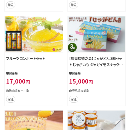
常温
常温
フルーツコンポートセット
【鹿児島徳之島】じゃがどん 3箱セッ
ト じゃがいも ジャガイモ スナック菓
子 お菓子 おやつ AU-5-N
寄付金額
寄付金額
17,000
15,000
円
円
和歌山県有田川町
鹿児島県天城町
常温
常温