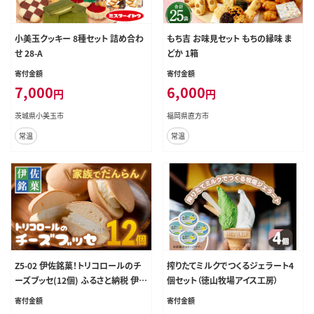
小美玉クッキー 8種セット 詰め合わ
もち吉 お味見セット もちの縁味 ま
せ 28-A
どか 1箱
寄付金額
寄付金額
7,000
6,000
円
円
茨城県小美玉市
福岡県直方市
常温
常温
Z5-02 伊佐銘菓！トリコロールのチ
搾りたてミルクでつくるジェラート4
ーズブッセ(12個) ふるさと納税 伊
個セット（徳山牧場アイス工房）
佐市 特産品 お菓子 洋菓子 スイー
寄付金額
寄付金額
ツ おやつ 冷凍 冷凍便 家族団欒【ケ