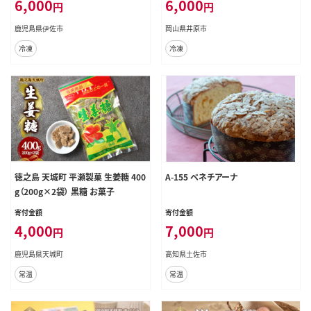
6,000
6,000
円
円
ーキハウストリコロール】
鹿児島県伊佐市
岡山県井原市
冷凍
冷凍
徳之島 天城町 平瀬製菓 生姜糖 400
A-155 ベネチアーナ
g（200g×2袋） 黒糖 お菓子
寄付金額
寄付金額
4,000
7,000
円
円
鹿児島県天城町
高知県土佐市
常温
常温