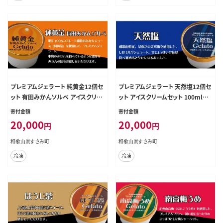
プレミアムジェラート 純黄金12個セ
プレミアムジェラート 天然塩12個セ
ット 有田みかんソルベ アイスクリー
ット アイスクリームセット 100mlカ
ムセット 100mlカップ ゆあさジェラ
ップ ゆあさジェラートラボラトリー
寄付金額
寄付金額
ートラボラトリー【sutb700-08】
【sutb700-04】
20,000
20,000
円
円
和歌山県すさみ町
和歌山県すさみ町
冷凍
冷凍