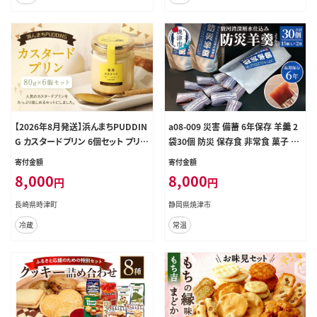
【2026年8月発送】浜んまちPUDDIN
a08-009 災害 備蓄 6年保存 羊羹 2
G カスタードプリン 6個セット プリン
袋30個 防災 保存食 非常食 菓子 焼
カスタード 洋菓子 お菓子 菓子 デザ
津
寄付金額
寄付金額
ート スイーツ おやつ 冷蔵
8,000
8,000
円
円
長崎県時津町
静岡県焼津市
冷蔵
常温