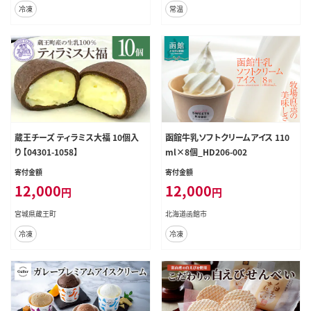
冷凍
常温
蔵王チーズ ティラミス大福 10個入
函館牛乳ソフトクリームアイス 110
り 【04301-1058】
ml×8個_HD206-002
寄付金額
寄付金額
12,000
12,000
円
円
宮城県蔵王町
北海道函館市
冷凍
冷凍