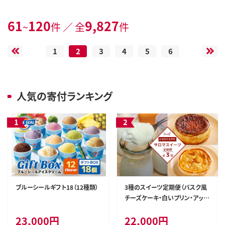
61
120
9,827
~
件 ／ 全
件
1
2
3
4
5
6
人気の寄付ランキング
ブルーシールギフト18（12種類）
3種のスイーツ定期便（バスク風
チーズケーキ・白いプリン・アップ
ルパイ） SRMJ052
23,000円
22,000円