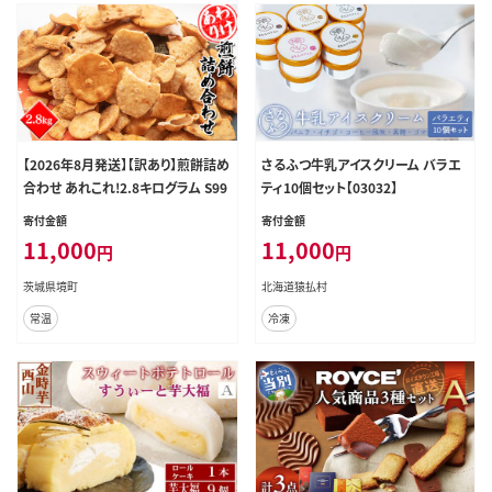
【2026年8月発送】【訳あり】煎餅詰め
さるふつ牛乳アイスクリーム バラエ
合わせ あれこれ!2.8キログラム S99
ティ10個セット【03032】
寄付金額
寄付金額
11,000
11,000
円
円
茨城県境町
北海道猿払村
常温
冷凍