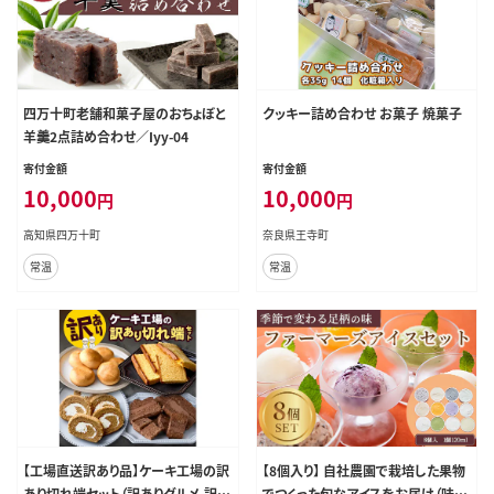
四万十町老舗和菓子屋のおちょぼと
クッキー詰め合わせ お菓子 焼菓子
羊羹2点詰め合わせ／Iyy-04
寄付金額
寄付金額
10,000
10,000
円
円
高知県四万十町
奈良県王寺町
常温
常温
【工場直送訳あり品】ケーキ工場の訳
【8個入り】 自社農園で栽培した果物
あり切れ端セット（訳ありグルメ 訳あ
でつくった旬なアイスをお届け（味は