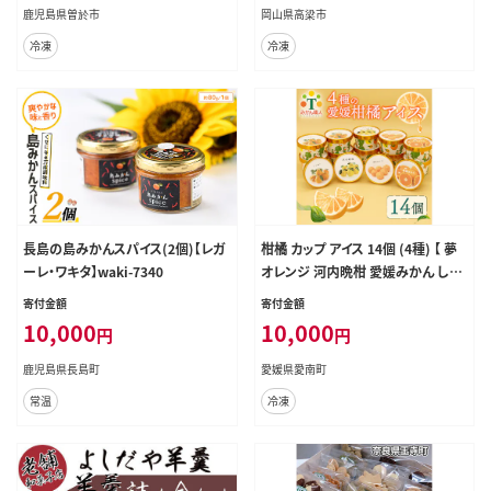
鹿児島県曽於市
岡山県高梁市
冷凍
冷凍
長島の島みかんスパイス(2個)【レガ
柑橘 カップ アイス 14個 (4種) 【 夢
ーレ・ワキタ】waki-7340
オレンジ 河内晩柑 愛媛みかん しら
ぬい 】 アイス ジェラート シャーベッ
寄付金額
寄付金額
ト ソルベ アイスクリーム ランキング
10,000
10,000
円
円
人気 贈答用 プレゼント みかん 柑橘
かんきつ まどんな 紅マドンナ 夢オレ
鹿児島県長島町
愛媛県愛南町
ンジ 愛果28号 愛南ゴールド 不知火
常温
冷凍
デコポン 温州みかん 冷凍 みかん職
人武田屋 愛媛県 愛南町