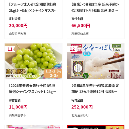
【フルーツまんぞく定期便】桃 約
【白米】＜令和8年産 新米予約＞
2kg(5～8玉)×シャインマスカッ
《定期便7ヶ月》秋田県産 あきた
ト 1.2kg以上(2～3房) 126-025
こまち 5kg (5kg×1袋)×7回 5
寄付金額
寄付金額
キロ お米 匠 [サンファーム西木
20,000
円
66,500
円
米5kg 米 5kg 米 5kg定期便 お
山梨県笛吹市
秋田県仙北市
米定期便 白米 あきたこまち ごは
ん 米 お米 精米5kg]
11
12
【2026年発送★先行予約】産地
【令和8年産先行予約】北海道 定
厳選シャインマスカット1.2kg～
期便 12ヵ月連続12回 令和8年
1.3kg（2房～3房）※沖縄・離島
産 ななつぼし 5kg×2袋 特A 精
寄付金額
寄付金額
配送不可※ 106-003-26y
米 米 白米 ご飯 お米 ごはん 国産
11,000
円
252,000
円
北海道産 ブランド米 おにぎり ふ
山梨県笛吹市
北海道月形町
っくら 常温 お取り寄せ 産地直送
R8年産