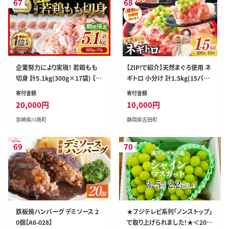
67
68
企業努力により実現！ 若鶏もも
【ZIP!で紹介】天然まぐろ使用 ネ
切身 計5.1kg(300g×17袋) 【
ギトロ 小分け 計1.5kg(15パッ
国産 九州産 鶏肉 肉 とり もも肉
ク入り)[Umios オーシャン 静岡
寄付金額
寄付金額
モモ 5.1kg からあげ チキン南蛮
県 吉田町 22424262] ネギトロ
20,000
円
10,000
円
送料無料 】［C00711］
ねぎとろ マグロ 鮪 まぐろたたき
宮崎県川南町
静岡県吉田町
粗挽き ねぎとろ丼 ネギトロ丼 小
分け パック セット 冷凍 一人暮
らし 便利 簡単
69
70
鉄板焼ハンバーグ デミソース 2
★フジテレビ系列「ノンストップ」
0個【A6-028】
で取り上げられました！★＜202