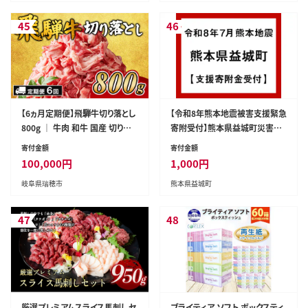
45
46
【6ヵ月定期便】飛騨牛切り落とし
【令和8年熊本地震被害支援緊急
800g ｜ 牛肉 和牛 国産 切り落
寄附受付】熊本県益城町災害応
し 切落し 定期便 スライス すき
援寄附金（返礼品はありません）
寄付金額
寄付金額
焼き カレー 赤身 赤身肉 牛 肉
100,000
円
1,000
円
夜ごはん 晩ごはん ご飯 おかず
岐阜県瑞穂市
熊本県益城町
おすすめ 瑞穂市 岐阜県
47
48
厳選プレミアムスライス馬刺しセ
ブライティア ソフト ボックスティ