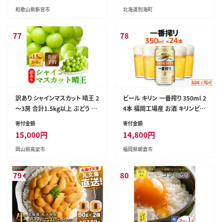
和歌山県新宮市
北海道別海町
77
78
訳あり シャインマスカット 晴王 2
ビール キリン 一番搾り 350ml 2
～3房 合計1.5kg以上 ぶどう 葡
4本 福岡工場産 お酒 キリンビー
萄 シャイン マスカット 岡山 岡山
ル 送料無料 生ビール ギフト 内
寄付金額
寄付金額
県産 桃太郎御一行 2026年 先行
祝い ケース 一番搾り麦汁 麦10
15,000
円
14,800
円
予約
0％ すみきった味わい
岡山県高梁市
福岡県朝倉市
79
80