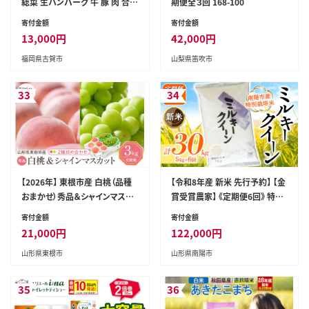
総菜 生ハンバーグ 牛 豚 肉 合い
期便全３回 168-100
挽き 小分け 簡単調理 肉汁たっ
寄付金額
寄付金額
ぷり 牛豚合挽 ジューシー 柔ら
13,000
円
42,000
円
かい 夕飯 おかず 贅沢 グルメ 九
福岡県古賀市
山梨県笛吹市
州 古賀市
33
34
【2026年】 東根市産 白桃（品種
【令和8年産 新米 先行予約】 【金
おまかせ）秀品＆シャインマスカ
賞受賞農家】 《定期便6回》 特別
ット詰め合わせ 化粧箱入り3kg
栽培米 ミルキークイーン 5kg×
寄付金額
寄付金額
山形県 東根市 hi027-238
6か月 《令和8年9月下旬～発送》
21,000
円
122,000
円
『あおきライスファーム』 [1614-
山形県東根市
山形県南陽市
R8]
35
36