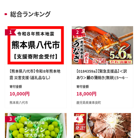
総合ランキング
1
2
【熊本県八代市】令和８年熊本地
【0184359a】【緊急支援品】＜訳
震 災害支援（返礼品なし）
あり＞鰻の蒲焼き(無頭)(5～6
尾・計約750g・タレ、山椒付) う
寄付金額
寄付金額
なぎ ウナギ 鰻 国産 蒲焼 蒲焼き
10,000
円
18,000
円
たれ 鹿児島 ふるさと 人気 支援
熊本県八代市
鹿児島県東串良町
【アクアおおすみ】
3
4