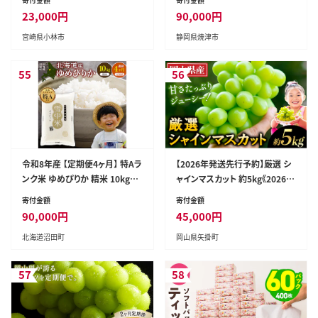
冷凍 宮崎県 小林市 ）
23,000
円
90,000
円
宮崎県小林市
静岡県焼津市
55
56
令和8年産 【定期便4ヶ月】 特Aラ
【2026年発送先行予約】厳選 シ
ンク米 ゆめぴりか 精米 10kg（5
ャインマスカット 約5kg《2026年
kg×2袋）【11月発送】雪冷気 籾
9月上旬-11月中旬に出荷予定
寄付金額
寄付金額
貯蔵 雪中米 北海道 nr-1711
(土日祝除く)》岡山 シャインマス
90,000
円
45,000
円
カット 厳選 シャインマスカット
北海道沼田町
岡山県矢掛町
ぶどう ブドウ シャインマスカット
フルーツ 果物 シャインマスカッ
ト 限定 岡山県産 ぶどう ブドウ
57
58
シャインマスカット 矢掛町---ofn
_cwsmx_ae911_26_42500_8
---