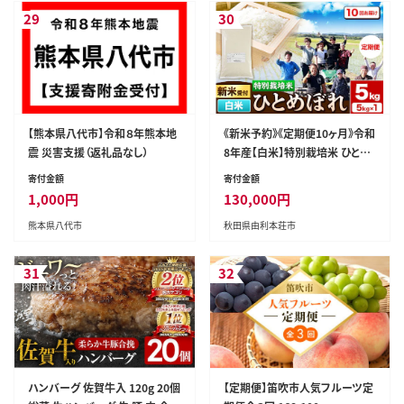
29
30
【熊本県八代市】令和８年熊本地
《新米予約》《定期便10ヶ月》令和
震 災害支援（返礼品なし）
8年産【白米】特別栽培米 ひとめ
ぼれ 5kg 秋田県産 [ひとめぼれ
寄付金額
寄付金額
米 お米 白米 精米 特別栽培米
1,000
円
130,000
円
ブランド米 食卓 秋田県産 秋田
熊本県八代市
秋田県由利本荘市
県 由利本荘市]
31
32
ハンバーグ 佐賀牛入 120g 20個
【定期便】笛吹市人気フルーツ定