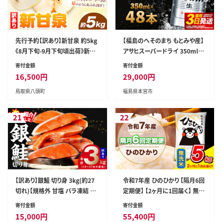
先行予約【訳あり】新甘泉 約5kg
【福島のへそのまち もとみや産】
《8月下旬-9月下旬頃出荷》新甘
アサヒスーパードライ 350ml×
泉 梨 訳あり ご家庭用 鳥取県 八
48本 2ケース【07214-0040】
寄付金額
寄付金額
頭町 なし 果物 フルーツ 特産品
16,500
円
29,000
円
送料無料 果汁 デザート 八頭 ---
鳥取県八頭町
福島県本宮市
yazu_zsy_75_5kg---
21
22
【訳あり】銀鮭 切り身 3kg(約27
令和7年産 ひのひかり 【隔月6回
切れ)【規格外 甘塩 バラ凍結 海
定期便】 【2ヶ月に1回届く】 無洗
鮮 魚介 鮭 さけ しゃけ お弁当
米 5kg (5kg×1袋) 計6回お届
寄付金額
寄付金額
朝食 おかず 簡単調理 家計応
け 《お申込み翌月から出荷》 熊
15,000
円
55,400
円
援】 G4148
本県産 精米 ひの 米 こめ お米