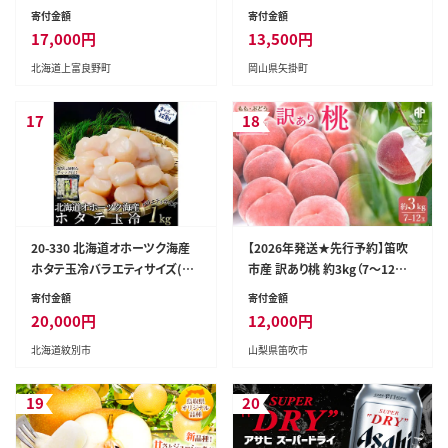
kg 2玉 セット ファーム富良野 メ
g 《2026年9月上旬-11月中旬頃
寄付金額
寄付金額
ロン めろん 果物 くだもの フル
に出荷予定(土日祝除く)》 シャイ
17,000
円
13,500
円
ーツ デザート 旬の果物 旬のフ
ンマスカット ぶどう シャインマス
北海道上富良野町
岡山県矢掛町
ルーツ
カット ブドウ フルーツ 大粒 ラン
キング 1位 厳選 シャインマスカ
ット 先行予約 岡山県産 シャイン
17
18
マスカット 訳あり シャインマスカ
ット シャインマスカット シャイン
マスカット シャインマスカット シ
ャインマスカット シャインマスカ
ット シャインマスカット ---ofn_c
wsmx_ae911_26_13500_h2-
20-330 北海道オホーツク海産
【2026年発送★先行予約】笛吹
--
ホタテ玉冷バラエティサイズ(1k
市産 訳あり桃 約3kg（7～12玉）
g)｜ 訳あり サイズ不揃い
205-003-26y
寄付金額
寄付金額
20,000
円
12,000
円
北海道紋別市
山梨県笛吹市
19
20