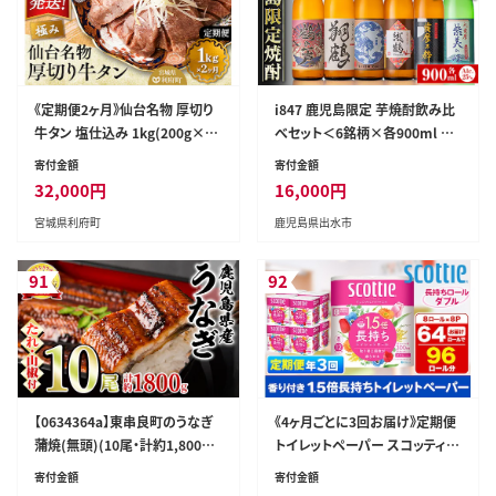
《定期便2ヶ月》仙台名物 厚切り
i847 鹿児島限定 芋焼酎飲み比
牛タン 塩仕込み 1kg(200g×5
べセット＜6銘柄×各900ml 計6
P) 牛たん スライス 塩味 [牛タン
本＞ 焼酎 芋 お酒 定期便 焼酎
寄付金額
寄付金額
タン塩 希少 部位 タン中 タン元
飲み比べ 焼酎ハイボール お急
32,000
円
16,000
円
塩ダレ タレ 小分け 仙台 名物 厚
ぎ便 スピード 発送 出水酒造 神
宮城県利府町
鹿児島県出水市
切 肉厚 おいしい 美味 牛 肉 焼
酒造 25度 逸品 本格焼酎 人気
肉 バーベキュー BBQ 宮城県 利
レア 【酒舗三浦屋】
府町 船田食品]
91
92
【0634364a】東串良町のうなぎ
《4ヶ月ごとに3回お届け》定期便
蒲焼(無頭)(10尾・計約1,800g・
トイレットペーパー スコッティ
タレ、山椒付)うなぎ 高級 ウナギ
フラワーパック 1.5倍長持ち〈香
寄付金額
寄付金額
鰻 国産 蒲焼 蒲焼き たれ 鹿児島
り付〉8ロール(ダブル)×8パック