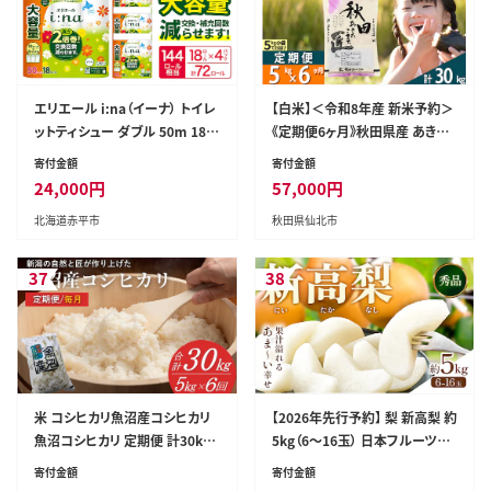
エリエール i:na（イーナ） トイレ
【白米】＜令和8年産 新米予約＞
ットティシュー ダブル 50m 18R
《定期便6ヶ月》秋田県産 あきた
×4パック 計72ロール 最短 10
こまち 5kg (5kg×1袋)×6回 5
寄付金額
寄付金額
日以内配送 最短配送 2倍巻 トイ
キロ お米 匠 [サンファーム西木
24,000
円
57,000
円
レットペーパー 交換 補充 回数
米5kg 米 5kg 米 5kg定期便 お
北海道赤平市
秋田県仙北市
減 長持ち まとめ買い 防災 常備
米定期便 白米 あきたこまち ごは
品 備蓄品 消耗品 日用品 生活必
ん 米 お米 精米5kg]
需品 赤平市
37
38
米 コシヒカリ魚沼産コシヒカリ
【2026年先行予約】 梨 新高梨 約
魚沼コシヒカリ 定期便 計30kg
5kg（6～16玉） 日本フルーツ株
(5kg×6回) 毎月お届け 令和8
式会社《9月上旬-10月上旬頃出
寄付金額
寄付金額
年産 先行予約 精米 共栄農工社
荷》熊本県 荒尾市 新高梨 梨 果