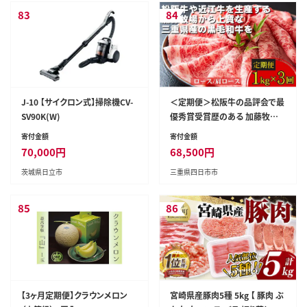
ック パルプ100％
83
84
J-10 【サイクロン式】掃除機CV-
＜定期便＞松阪牛の品評会で最
SV90K(W)
優秀賞受賞歴のある 加藤牧場
の黒毛和牛 ロース・肩ロース 1k
寄付金額
寄付金額
g 【３回発送】/ 牛肉 国産牛 黒毛
70,000
円
68,500
円
和牛 ロース 肩ロース 肉 上質 人
茨城県日立市
三重県四日市市
気 おすすめ 三重県
85
86
【3ヶ月定期便】クラウンメロン
宮崎県産豚肉5種 5kg 【 豚肉 ぶ