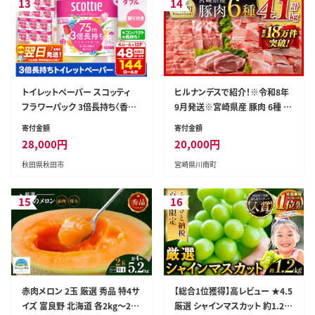
13
14
トイレットペーパー スコッティ
ヒルナンデスで紹介！※令和8年
フラワーパック 3倍長持ち〈香り
9月発送※宮崎県産 豚肉 6種 4.
付〉4ロール(ダブル)×12パック
1kg 【 国産 宮崎県産 肉 豚肉 ぶ
寄付金額
寄付金額
日用品 最短翌日発送 [スコッテ
た ロース 豚バラ とんかつ 焼肉
28,000
円
20,000
円
ィ フラワーパック トイレットペ
ミヤチク 】［D00634r809］
秋田県秋田市
宮崎県川南町
ーパー 日本製紙クレシア]
15
16
赤肉メロン 2玉 厳選 秀品 特4サ
【総合1位獲得】高レビュー ★4.5
イズ 富良野 北海道 各2kg～2.6
厳選 シャインマスカット 約1.2k