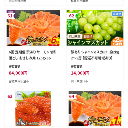
静岡県焼津市
秋田県秋田市
ワーパック トイレットペーパー
日本製紙クレシア 定期便 新生
活]
61
62
6回 定期便 訳あり サーモン 切り
訳あり シャインマスカット 約2kg
落とし おさしみ用 125gx8p×6
2～5房 【配送不可地域あり】 花
回 合計6kg [足利本店 宮城県
田青果株式会社《2026年9月上
寄付金額
寄付金額
気仙沼市 20564708] 魚介 鮭 さ
旬-10月末頃出荷》---124_c253
84,000
円
14,000
円
け サケ お刺し身 刺し身 刺身 生
4_9a10m_25_14000_2kg---
宮城県気仙沼市
岡山県浅口市
食 個包装 小分け カット済み 銀
鮭 チリ銀鮭
63
64