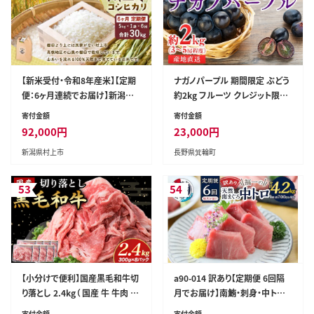
【新米受付・令和8年産米】【定期
ナガノパープル 期間限定 ぶどう
便：6ヶ月連続でお届け】新潟県
約2kg フルーツ クレジット限定
村上市岩船産 棚田米コシヒカリ
ナガノパープル
寄付金額
寄付金額
5kg×6ヶ月 1011004N
92,000
円
23,000
円
新潟県村上市
長野県箕輪町
53
54
【小分けで便利】国産黒毛和牛切
a90-014 訳あり【定期便 6回隔
り落とし 2.4kg（ 国産 牛 牛肉 黒
月でお届け】南鮪・刺身・中トロ
毛和牛 切り落とし 真空 小分け
(約700g)
寄付金額
寄付金額