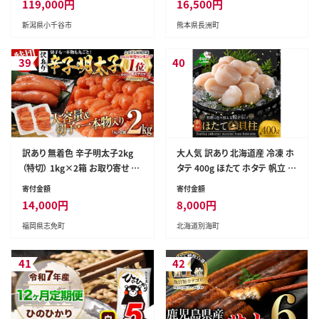
119,000
円
16,500
円
| 魚沼産こしひかり 魚沼こしひか
物 フルーツ スイーツ デザート
新潟県小千谷市
熊本県長洲町
り 新潟県産コシヒカリ 新潟産コ
ギフト ご贈答---sn_nfntn_ad9
シヒカリ 新潟県産こしひかり こ
_r8_16500_5kg---
しひかり 新潟産こしひかり 新潟
39
40
こしひかり 新潟コシヒカリ お米
白米 おこめ コメ オコメ にいが
た 新潟県 小千谷市 【0002-KY1
4DB00】
訳あり 無着色 辛子明太子2kg
大人気 訳あり 北海道産 冷凍 ホ
（特切） 1kg×2箱 お取り寄せ 小
タテ 400g ほたて ホタテ 帆立 貝
分け 白ワイン わけあり 切れ子
柱 海鮮 魚介類 刺身 大粒 天然
寄付金額
寄付金額
切子 めんたいこ お取り寄せグル
海鮮 ランキング 大人気 人気 お
14,000
円
8,000
円
メ 博多 福岡 お土産 ギフト 海鮮
すすめ 訳あり ）
福岡県志免町
北海道別海町
業務用 たっぷり HACCP認定
41
42