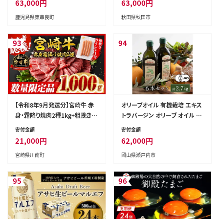
63,000
円
63,000
円
ふるさと 人気【アクアおおすみ】
新生活 [トイレットペーパー 定
鹿児島県東串良町
秋田県秋田市
期便]
93
94
【令和8年9月発送分】宮崎牛 赤
オリーブオイル 有機栽培 エキス
身・霜降り焼肉2種1kg+粗挽きウ
トラバージン オリーブ オイル ブ
インナー 【 焼肉 ヤキニク ウデ モ
レンド 6本 セット オーガニック
寄付金額
寄付金額
モ ウインナー 肩ロース 牛肉 牛
油 オリーブ油 食用油 調味料 詰
21,000
円
62,000
円
肉 】［B00613r809］
め合わせ
宮崎県川南町
岡山県瀬戸内市
95
96