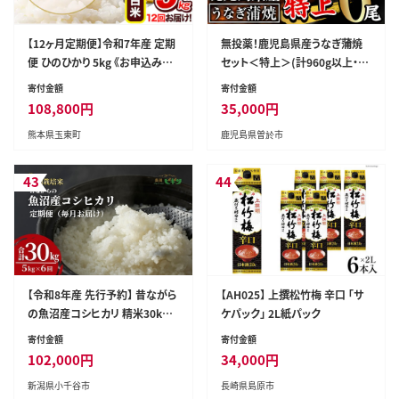
【12ヶ月定期便】令和7年産 定期
無投薬！鹿児島県産うなぎ蒲焼
便 ひのひかり 5kg 《お申込み翌
セット＜特上＞(計960g以上・16
月から出荷》令和7年産 熊本県
0g以上×6尾)タレ・山椒付鰻う
寄付金額
寄付金額
産 ふるさと納税 白米 精米 ひの
なぎ蒲焼【西日本養鰻】C7-v02
108,800
円
35,000
円
米 こめ ふるさとのうぜい ヒノヒ
熊本県玉東町
鹿児島県曽於市
カリ コメ 熊本米 ひのもり---gkt
_lcl_521_mo12---
43
44
【令和8年産 先行予約】 昔ながら
【AH025】 上撰松竹梅 辛口 「サ
の魚沼産コシヒカリ 精米30kg
ケパック」 2L紙パック
(5kg×毎月全6回) 農園ビギン
寄付金額
寄付金額
【0002-BN12DB00-02】
102,000
円
34,000
円
新潟県小千谷市
長崎県島原市