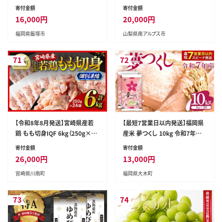
6年発送先行予約＞南アルプス
寄付金額
寄付金額
市産シャインマスカット2.2kg以
16,000
円
20,000
円
上（3～5房） クール便発送 ALPA
福岡県飯塚市
山梨県南アルプス市
G011
71
72
【令和8年8月発送】宮崎県産若
【最短7営業日以内発送】福岡県
鶏 もも切身IQF 6kg（250g×2
産米 夢つくし 10kg 令和7年産
4） 【 宮崎県産 急速冷凍 瞬間凍
※北海道・沖縄・離島は配送不可
寄付金額
寄付金額
結 国産 九州産 鶏肉 若鶏 肉 とり
|【精米 単一米 単一原料米 7年
26,000
円
13,000
円
もも モモ肉 大容量 宮崎県 川南
産 国産 お米 ブランド米 5kg ×
宮崎県川南町
福岡県大木町
町 送料無料 】 [C12016r808]
2 ゆめつくし】CY009_01
73
74