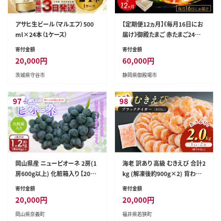
アサヒ生ビール（マルエフ）500
【定期便12ヵ月】《毎月16日にお
ml×24本（1ケース）
届け》御殿たまご 赤たまご24個
入り（破損保障含む） ｜ 卵 タマ
寄付金額
寄付金額
ゴ 玉子 たまごかけご飯 生卵 鶏
20,000
円
60,000
円
卵 卵焼き 国産 御殿場産 ※北海
茨城県守谷市
静岡県御殿場市
道・沖縄・離島への配送不可
97
98
岡山県産 ニューピオーネ 2房(1
海老 訳あり 高級 むきえび 合計2
房600g以上) 化粧箱入り 【2026
kg (解凍後約900g×2) 背わた
年8月下旬~10月上旬迄発送予
なし 冷凍 加工食品 魚介
寄付金額
寄付金額
定】 果物 くだもの フルーツ ぶど
20,000
円
20,000
円
う ブドウ 葡萄 岡山 おかやま 国
岡山県奈義町
福井県若狭町
産 冷蔵