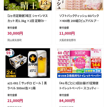
【2ヶ月定期便】晴王 シャインマス
ソフトパックティッシュ 60パック
カット 約1.3kg ×2回 定期《9月-
×400枚 200組【ピュアパルプ10
10月頃出荷》 シャインマスカット
0％ 高評価 人気急上昇 まとめ買
寄付金額
寄付金額
岡山 マスカット 送料無料 果物
い 日用品 常備品 てぃっしゅ 備
30,000
円
11,000
円
フルーツ---ofn_chotei_26_30
蓄 防災 箱なし】 010B1754
岡山県矢掛町
大阪府泉佐野市
000_sep2---
59
60
a21-081 【 サッポロ ビール 】 黒
《4ヶ月ごとに3回お届け》定期便
ラベル 500ml缶×1箱
トイレットペーパー スコッティ
フラワーパック 3倍長持ち〈香り
寄付金額
寄付金額
付〉4ロール(ダブル)×12パック
21,000
円
84,000
円
最短翌日発送 [スコッティ フラ