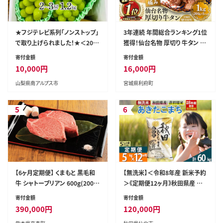
★フジテレビ系列「ノンストップ」
3年連続 年間総合ランキング1位
で取り上げられました！★＜202
獲得！仙台名物 厚切り 牛タン 塩
6年発送先行予約＞南アルプス
仕込み 1kg(200g×5P) 牛たん
寄付金額
寄付金額
市産シャインマスカット1.2kg以
スライス 塩味 [牛タン タン塩 希
10,000
円
16,000
円
上（2～3房） クール便発送 ALPA
少 部位 タン中 タン元 塩ダレ タ
山梨県南アルプス市
宮城県利府町
G007
レ 小分け 仙台 名物 厚切 肉厚
おいしい 美味 牛 肉 焼肉 バー
ベキュー BBQ 宮城県 利府町 船
5
6
田食品]
【6ヶ月定期便】 くまもと 黒毛和
【無洗米】＜令和8年産 新米予約
牛 シャトーブリアン 600g(200g
＞《定期便12ヶ月》秋田県産 あき
×3枚) 熊本 和牛 牛肉 お肉 ステ
たこまち 5kg (5kg×1袋) ×12
寄付金額
寄付金額
ーキ
回 5キロ お米 匠 [サンファーム
390,000
円
120,000
円
西木 米5kg 米 5kg 米 5kg定期