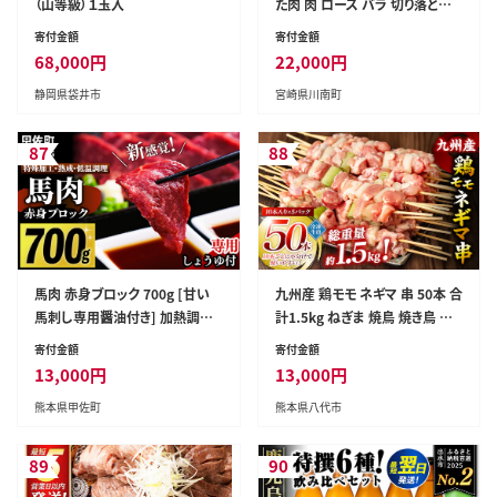
（山等級）１玉入
た肉 肉 ロース バラ 切り落とし
ミンチ 豚肉セット 】[C11629]
寄付金額
寄付金額
68,000
円
22,000
円
静岡県袋井市
宮崎県川南町
87
88
馬肉 赤身ブロック 700g [甘い
九州産 鶏モモ ネギマ 串 50本 合
馬刺し専用醤油付き] 加熱調理
計1.5kg ねぎま 焼鳥 焼き鳥 バ
済みで安心安全！低温加熱で甘
ーベキュー BBQ 惣菜 小分け ボ
寄付金額
寄付金額
みと旨味がUP！- 肉 馬肉 ブロッ
リューム 鶏肉 お肉 国産 簡単 調
13,000
円
13,000
円
ク 赤身 加熱加工 おかず おつま
理 おつまみ セット 詰合せ 冷凍
熊本県甲佐町
熊本県八代市
み 低カロリー 高たんぱく タレ付
き 小分け 冷凍 熊本県 甲佐町
【価格改定XX】
89
90