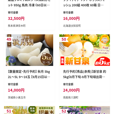
ット 950g 馬肉 冷凍 《60日以内
ッシュ 200組 400枚 60箱 日本
に出荷予定(土日祝除く)》 新鮮
製 まとめ買い ティッシュ リサイ
寄付金額
寄付金額
さばきたて 真空パック 生食用 肉
クル 長持 防災 常備品 日用雑貨
32,500
円
16,000
円
熊本県葦北郡津奈木町 スライス
消耗品 生活必需品 備蓄 ペーパ
熊本県津奈木町
北海道倶知安町
特産品---st_fsennpress_60d_
ー 紙 北海道 倶知安町 日用品
26_32500_950g---
49
50
【数量限定・先行予約】 秋月 5kg
先行予約【秀品(赤秀)】新甘泉 約
2L～5L 9～16玉 【9月15日以降
5kg《8月下旬-9月下旬頃出荷》
発送予定】 70-D
鳥取県 八頭町 梨 なし 果物 フル
寄付金額
寄付金額
ーツ 特産品 秀品 赤秀 贈答用
14,000
円
24,000
円
先行予約 送料無料 果汁 デザー
茨城県小美玉市
鳥取県八頭町
ト---yazu_zsy_257_5kg---
51
52