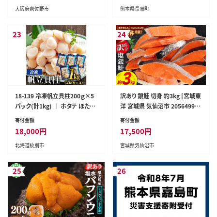
大阪府泉佐野市
熊本県長洲町
熊本県 長洲町---hn7tei_55400
_5kg_ev2mo6_ng_m---
23
24
18-139 冷凍帆立貝柱200ｇ×5
訳あり 銀鮭 切身 約3kg [宮城東
パック(計1kg) ｜ ホタテ ほたて
洋 宮城県 気仙沼市 20564992]
玉冷
鮭 魚介類 海鮮 訳アリ 規格外 不
寄付金額
寄付金額
揃い さけ サケ 鮭切身 シャケ 切
18,000
円
17,500
円
り身 冷凍 家庭用 おかず 弁当 支
北海道紋別市
宮城県気仙沼市
援 サーモン 銀鮭切り身 魚 わけ
あり
25
26