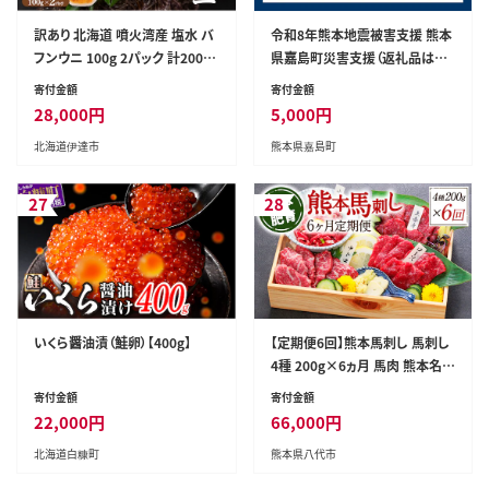
訳あり 北海道 噴火湾産 塩水 バ
令和8年熊本地震被害支援 熊本
フンウニ 100g 2パック 計200g
県嘉島町災害支援（返礼品はあ
《アフター保証付き》うに ウニ 雲
りません） KK007
寄付金額
寄付金額
丹 海鮮 海の幸 魚介類 ウニ丼
28,000
円
5,000
円
お寿司 濃厚 無添加 産地直送 お
北海道伊達市
熊本県嘉島町
取り寄せ 山村水産 送料無料
27
28
いくら醤油漬（鮭卵）【400g】
【定期便6回】熊本馬刺し 馬刺し
4種 200g×6ヵ月 馬肉 熊本名物
馬刺し 馬 肉 生食 上赤身 中トロ
寄付金額
寄付金額
ロース ユッケ 食べ比べ
22,000
円
66,000
円
北海道白糠町
熊本県八代市