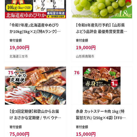
「令和7年産」北海道産ゆめぴり
【令和8年産先行予約】 【山形県
か10kg(5kg×2)【特Aランク】
ぶどう品評会 最優秀賞受賞農
米・食味鑑定士監修＜最短翌日
家】 シャインマスカット 約1.8kg
寄付金額
寄付金額
発送＞【1606120】
(3房入り 秀) 《令和8年9月中旬
19,000
円
19,000
円
～発送》 『青木農園』 山形県 南
北海道三笠市
山形県南陽市
陽市 [2027-R8]
75
76
【全3回定期便】和歌山からお届
赤身 カットステーキ肉 1kg (特
け おさかな定期便 / サバ ウナギ
製甘だれ)（250g×4袋）【FF000
サケ 鰻 鮭 鯖 海鮮 冷凍 おかず
FJ00】
寄付金額
寄付金額
魚 お魚 定期便【tkb131】
75,000
円
15,000
円