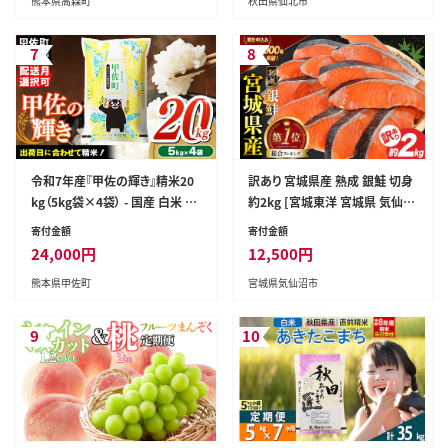
熊本県高森町
秋田県仙北市
便 お米定期便 あきたこまち ごは
ん 米 お米]
7
8
令和7年産『甲佐の輝き』精米20
訳あり 宮城県産 熟成 銀鮭 切身
kg（5kg袋×4袋） - 国産 白米 精
約2kg [宮城東洋 宮城県 気仙沼
米 お米 ブレンド米 複数原料米
市 20563343] 鮭 海鮮 魚介類
寄付金額
寄付金額
訳あり 厳選 マイスター 生活応
国産 さけ 鮭 甘口 サケ 鮭切身
24,000
円
12,500
円
援 ひのひかり 森のくまさん おす
シャケ 切り身 冷凍 おかず 弁当
熊本県甲佐町
宮城県気仙沼市
すめ 熊本県 甲佐町【価格改定Z
支援 事業者支援 サーモン 魚 銀
R】
鮭切り身
9
10