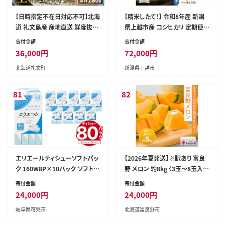
【日時指定不在日対応不可】北海
【精米したて！】 令和8年産 新潟
道 礼文島産 産地直送 鮮度抜群
県上越市産 コシヒカリ 定期便 5
塩水 生キタムラサキウニ 180g
kg×6回 30kg 新米 先行予約 蛍
寄付金額
寄付金額
（90g×2パック）
の里
36,000
円
72,000
円
北海道礼文町
新潟県上越市
81
82
エリエールティシューソフトパッ
【2026年夏発送】※訳あり 富良
ク 160W8P×10パック ソフトパ
野 メロン 約8kg 〈3玉～8玉入
ック ティッシュ ティッシュペーパ
り〉メロン フルーツ 果物
寄付金額
寄付金額
ー 箱なし【0101-003】ソフトパッ
24,000
円
24,000
円
ク ティッシュ ティッシュペーパー
岐阜県可児市
北海道富良野市
箱なし 日用品 新生活 備蓄 防災
消耗品 生活雑貨 生活用品 スト